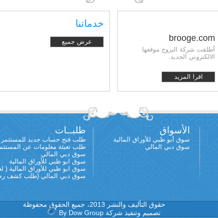
خدماتنا
brooge.com
عرض جميع
أطلقت شركة البروج موقعها
الالكتروني الجديد.
اقرا المزيد
الأسواق
طلبــات
سوق أبو ظبي للأوراق المالية
طلب فتح حساب جديد للمستثمر
سوق دبي المالي
طلب تعبئة معلومات عن المستثم
سوق دبي المالي
سوق ابو ظبي للأوراق المالية
سوق ابو ظبي للأوراق المالية ( لغي
سوق دبي المالي (طلب كشف رصيد
حقوق التأليف والنشر 2013، جميع الحقوق محفوظة
تصميم وتنفيذ شركة By Dow Group