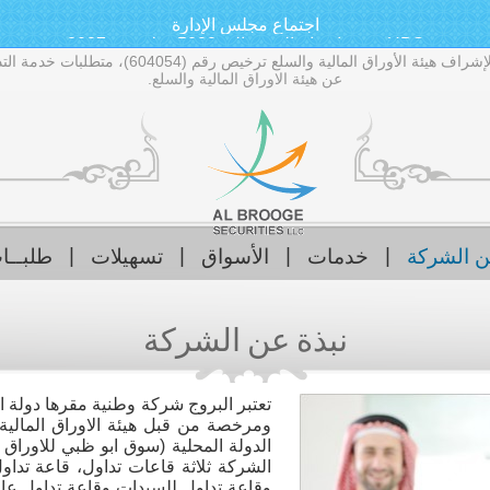
اجتماع مجلس الإدارة
اجتماع مجلس الإدارة
UBS يتوقع ارتفاع الذهب إلى 5000 دولار في 2027
بعد صدمة الوظائف.. الذهب يتجه لأقوى أداء أسبوعي بـ7 أشهر
عن هيئة الاوراق المالية والسلع.
سيتي يرفع توقعاته لأسعار خام برنت بالربع الثالث
بيان صحفي بشأن النتائج المالية
Arkan receives offer to combine with Senaat's Emirates Steel
ing on Sharjah Insurance Company-SICO shares on 12 Aug 202
Audit Committee Meeting
on Al Wathba National Insurance Co.-AWNIC shares on 12 Aug
trading on Manazel PJSC-MANAZEL shares on 03 Sep 2026 at
ng on Al Ain Alahlia Insurance Co.-ALAIN shares on 11 Aug 20
اجتماع مجلس الإدارة
|
|
|
|
ن الشركة
خدمات
الأسواق
تسهيلات
طلبــا
نبذة عن الشركة
تعتبر البروج شركة وطنية مقرها دولة ال
ومرخصة من قبل هيئة الاوراق المال
الدولة المحلية (سوق ابو ظبي للاوراق 
وقاعة تداول للسيدات وقاعة تداول عام