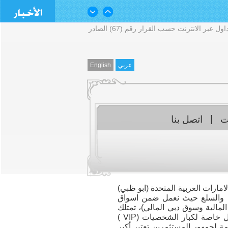
استوفت شركة البروج للأوراق المالية، الخاضعة لإشراف هيئة الأوراق المالية والسلع ترخيص رقم (604054)، متطلبات خدمة التداول عبر الانترنت حسب القرار رقم (67) الصادر
Suspend trad
عربي
English
Suspend trading 
Suspend 
Suspend tradi
|
ت
اتصل بنا
امارات العربية المتحدة (ابو ظبي)
ية والسلع حيث نعمل ضمن اسواق
المالية وسوق دبي المالي)، تمتلك
الشركة ثلاثة قاعات تداول، قاعة تداول خاصة لكبار الشخصيات (VIP )
ة لجمهور المستثمرين تعتبر أكبر